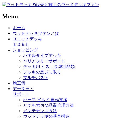
Menu
ホーム
ウッドデッキファンとは
ユニットデッキ
１０９５
ショッピング
パネルタイプデッキ
バリアフリーサポート
デッキ用 ビス、金属部品類
デッキの黒ジミ取り
マルチポスト
施工例
データー
・
サポート
ハーフ ビルド 自作支援
とても大切な品質管理方法
メンテナンス方法
ウッドデッキの基本構造