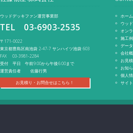
ウッドデッキファン運営事業部
ホー
ウッ
TEL 03-6903-2535
オン
施工
〒171-0022
デー
東京都豊島区南池袋 2-47-7 サンハイツ池袋 603
会社
FAX 03-3981-2284
お見
受付 平日 午前9:00から午後6:00まで
お知
運営責任者 佐藤行男
個人
お見積り・お問合せはこちら！
サイ